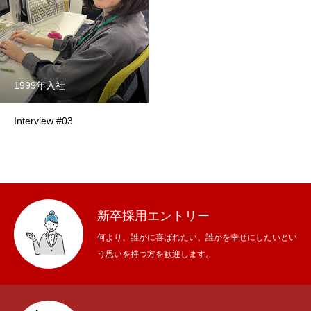
会社沿革
企業使命・理念
1999年入社
採用情報
RECRUIT INFO.
Interview #03
採用情報
新卒採用の募集職種一覧
中途採用の募集職種一覧
新卒採用エントリー
会社説明会・採用エントリー
CONTACT US
何より、誰かに喜ばれたい、誰かを幸せにしたいとい
う思いを持つ方を歓迎します。
会社説明会（アーカイブ動画）
個別会社説明会（新卒向け）