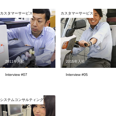
先輩社員インタビュー
INTERVIEW
カスタマーサービス
カスタマーサービス
法人営業
オフィスデザイン
カスタマーサービス
バックオフィス
2011年入社
2015年入社
オフィスツアー
OFFICE TOUR
Interview #07
Interview #05
会社概要
COMPANY
企業情報
システムコンサルティング
社名の由来