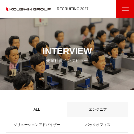
RECRUITING 2027
コウシンについて
ABOUT US
メッセージ
INTERVIEW
オフィスコンシェルジェ
先輩社員インタビュー
事業ドメイン
私たちの仕事
OUR WORKS
コンサルティングセールス
ALL
エンジニア
エンジニア
ソリューションアドバイザー
バックオフィス
バックオフィス