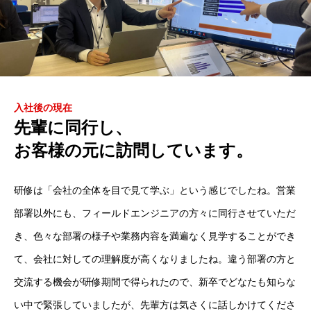
会社沿革
企業使命・理念
採用情報
RECRUIT INFO.
入社後の現在
先輩に同行し、
採用情報
お客様の元に訪問しています。
新卒採用の募集職種一覧
研修は「会社の全体を目で見て学ぶ」という感じでしたね。営業
中途採用の募集職種一覧
部署以外にも、フィールドエンジニアの方々に同行させていただ
会社説明会・採用エントリー
CONTACT US
き、色々な部署の様子や業務内容を満遍なく見学することができ
て、会社に対しての理解度が高くなりましたね。違う部署の方と
会社説明会（アーカイブ動画）
交流する機会が研修期間で得られたので、新卒でどなたも知らな
個別会社説明会（新卒向け）
い中で緊張していましたが、先輩方は気さくに話しかけてくださ