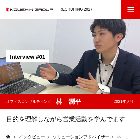
RECRUITING 2027
コウシンについて
ABOUT US
メッセージ
I
n
t
e
r
v
i
e
w
#
0
1
オフィスコンシェルジェ
事業ドメイン
私たちの仕事
OUR WORKS
林 潤平
オフィスコンサルティング
2021年入社
コンサルティングセールス
目的を理解しながら営業活動を学んでます
エンジニア
バックオフィス
インタビュー
ソリューションアドバイザー
林 潤平