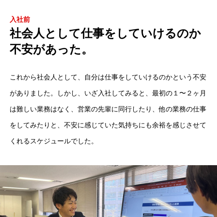
先輩社員インタビュー
INTERVIEW
入社前
社会人として仕事をしていけるのか
法人営業
不安があった。
オフィスデザイン
これから社会人として、自分は仕事をしていけるのかという不安
カスタマーサービス
がありました。しかし、いざ入社してみると、最初の１〜２ヶ月
は難しい業務はなく、営業の先輩に同行したり、他の業務の仕事
バックオフィス
をしてみたりと、不安に感じていた気持ちにも余裕を感じさせて
オフィスツアー
OFFICE TOUR
くれるスケジュールでした。
会社概要
COMPANY
企業情報
社名の由来