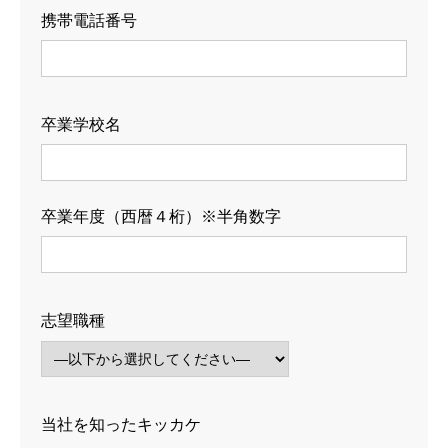
携帯電話番号
会社沿革
企業使命・理念
卒業学校名
採用情報
RECRUIT INFO.
採用情報
卒業年度（西暦４桁）※半角数字
新卒採用の募集職種一覧
中途採用の募集職種一覧
志望職種
会社説明会・採用エントリー
CONTACT US
会社説明会（アーカイブ動画）
当社を知ったキッカケ
個別会社説明会（新卒向け）