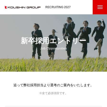
RECRUITING 2027
コウシンについて
ABOUT US
メッセージ
新卒採用エントリー
オフィスコンシェルジェ
Job Opportunities
事業ドメイン
私たちの仕事
OUR WORKS
コンサルティングセールス
追って弊社採用担当より選考のご案内をいたします。
エンジニア
※全て必須項目です。
バックオフィス