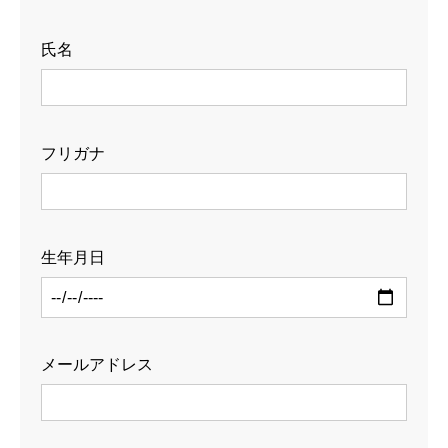
先輩社員インタビュー
INTERVIEW
氏名
法人営業
オフィスデザイン
フリガナ
カスタマーサービス
バックオフィス
生年月日
オフィスツアー
OFFICE TOUR
会社概要
COMPANY
メールアドレス
企業情報
社名の由来