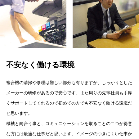
会社沿革
企業使命・理念
採用情報
RECRUIT INFO.
採用情報
不安なく働ける環境
新卒採用の募集職種一覧
複合機の清掃や修理は難しい部分も有りますが、しっかりとした
中途採用の募集職種一覧
メーカーの研修があるので安心です。また周りの先輩社員も手厚
くサポートしてくれるので初めての方でも不安なく働ける環境だ
会社説明会・採用エントリー
CONTACT US
と思います。
会社説明会（アーカイブ動画）
機械と向合う事と、コミュニケーションを取ることの二つが得意
な方には最適な仕事だと思います。イメージのつきにくい仕事か
個別会社説明会（新卒向け）