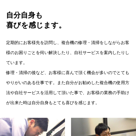
先輩社員インタビュー
INTERVIEW
自分自身も
喜びを感じます。
法人営業
オフィスデザイン
定期的にお客様先を訪問し、複合機の修理・清掃をしながらお客
様のお困りごとを伺い解決したり、自社サービスを案内したりし
カスタマーサービス
ています。
バックオフィス
修理・清掃の後など、お客様に喜んで頂く機会が多いのでとても
やりがいのある仕事です。また自分がお勧めした複合機の使用方
オフィスツアー
OFFICE TOUR
法や自社サービスを活用して頂いた事で、お客様の業務の手助け
会社概要
COMPANY
が出来た時は自分自身もとても喜びを感じます。
企業情報
社名の由来