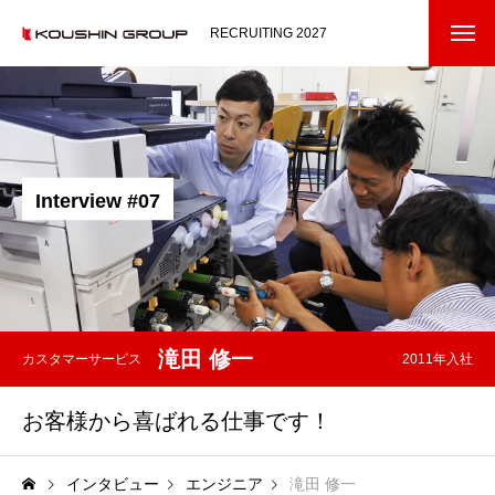
RECRUITING 2027
コウシンについて
ABOUT US
メッセージ
I
n
t
e
r
v
i
e
w
#
0
7
オフィスコンシェルジェ
事業ドメイン
私たちの仕事
OUR WORKS
滝田 修一
カスタマーサービス
2011年入社
コンサルティングセールス
お客様から喜ばれる仕事です！
エンジニア
バックオフィス
インタビュー
エンジニア
滝田 修一