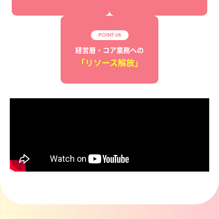
POINT 05
経営層・
コア業務への
「リソース
解放」