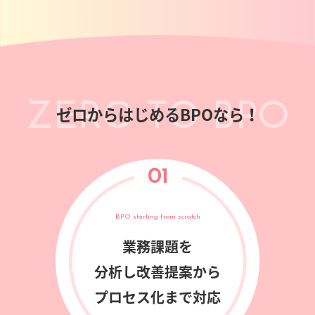
ZERO TO BPO
ゼロからはじめるBPOなら！
01
BPO starting from scratch
業務課題を
分析し改善提案から
プロセス化まで対応