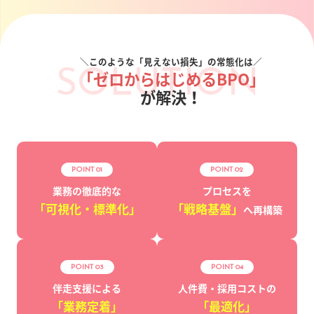
＼このような「見えない損失」の常態化は／
SOLUTION
「ゼロからはじめるBPO」
が解決！
POINT 01
POINT 02
業務の徹底的な
プロセスを
「可視化・
標準化」
「戦略基盤」
へ再構築
POINT 03
POINT 04
伴走支援による
人件費・採用
コストの
「業務定着」
「最適化」