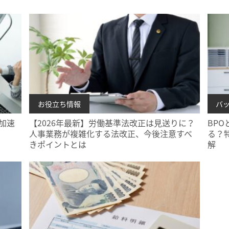
お役立ち情報
バ
加速
【2026年最新】労働基準法改正は見送りに？
BP
人事業務が複雑化する法改正、今後注意すべ
る？
きポイントとは
解