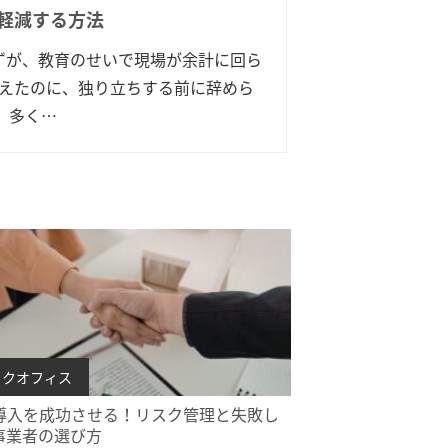
軽減する方法
ずが、教育のせいで現場が余計に回ら
教えたのに、独り立ちする前に辞めら
、多く…
役立ち情報
ックオフィス
O導入を成功させる！リスク管理と失敗し
事業者の選び方