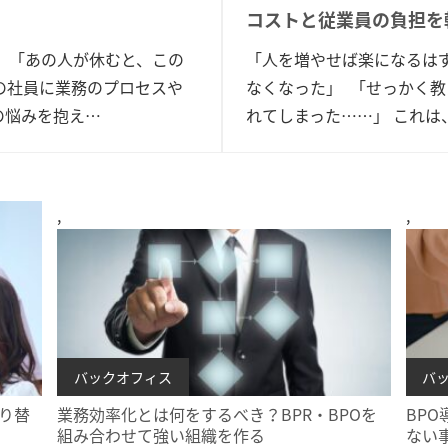
コストと従業員の負担を
 「あの人が休むと、この
「人を増やせば楽になるは
の社員に業務のプロセスや
なくなった」 「せっかく
の悩みを抱え…
れてしまった……」 これは
,
,
お役立ち情報
バックオフィス
お
バ
り替
業務効率化とは何をするべき？BPR・BPOを
BP
組み合わせて強い組織を作る
ない